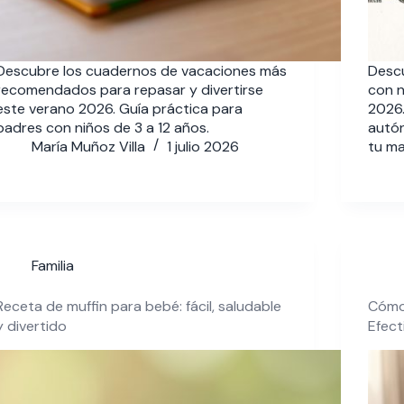
Descubre los cuadernos de vacaciones más
Desc
recomendados para repasar y divertirse
con n
este verano 2026. Guía práctica para
2026.
padres con niños de 3 a 12 años.
autó
María Muñoz Villa
1 julio 2026
tu ma
Familia
Receta de muffin para bebé: fácil, saludable
Cómo 
y divertido
Efect