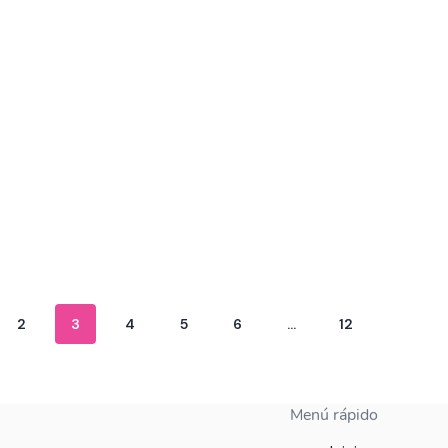
2
3
4
5
6
…
12
Menú rápido