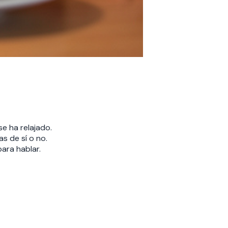
se ha relajado.
s de sí o no.
ara hablar.