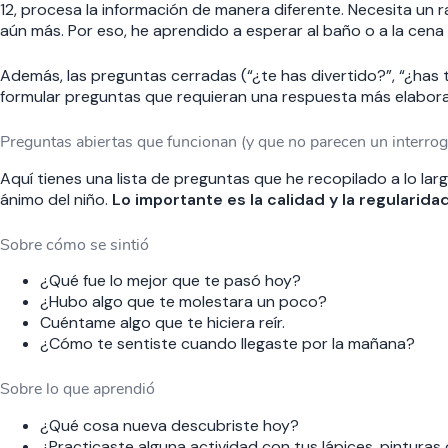
12, procesa la información de manera diferente. Necesita un ra
aún más. Por eso, he aprendido a esperar al baño o a la cena
Además, las preguntas cerradas (“¿te has divertido?”, “¿has t
formular preguntas que requieran una respuesta más elabor
Preguntas abiertas que funcionan (y que no parecen un interrog
Aquí tienes una lista de preguntas que he recopilado a lo la
ánimo del niño.
Lo importante es la calidad y la regularida
Sobre cómo se sintió
¿Qué fue lo mejor que te pasó hoy?
¿Hubo algo que te molestara un poco?
Cuéntame algo que te hiciera reír.
¿Cómo te sentiste cuando llegaste por la mañana?
Sobre lo que aprendió
¿Qué cosa nueva descubriste hoy?
¿Practicaste alguna actividad con tus lápices, pinturas 