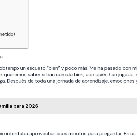
metido)
so
re obtengo un escueto “bien” y poco más. Me ha pasado con m
: queremos saber si han comido bien, con quién han jugado, 
tiga. Después de toda una jornada de aprendizaje, emociones y 
amilia para 2026
pio intentaba aprovechar esos minutos para preguntar. Error. 