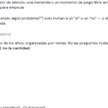
to de silencio, una merienda o un momento de juego libre antes
 para empezar.
enido algún problema?”) solo invitan a un “sí” o un “no” — y e
ada.
atorio)
rgo de los años, organizadas por temas. No las preguntes tod
d, no la cantidad
.
o plastilina? ¿Qué hiciste?