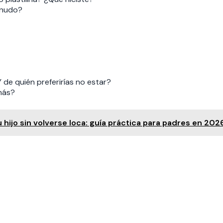
enudo?
Y de quién preferirías no estar?
 más?
hijo sin volverse loca: guía práctica para padres en 202