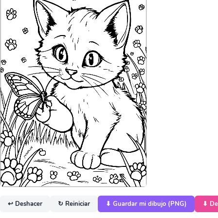
↩ Deshacer
↻ Reiniciar
⬇ Guardar mi dibujo (PNG)
⬇ De